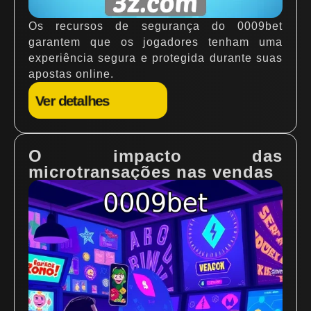
Os recursos de segurança do 0009bet
garantem que os jogadores tenham uma
experiência segura e protegida durante suas
apostas online.
Ver detalhes
O impacto das
microtransações nas vendas