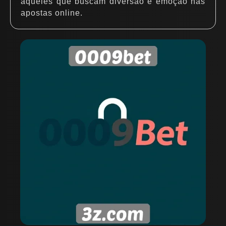
aqueles que buscam diversão e emoção nas
apostas online.