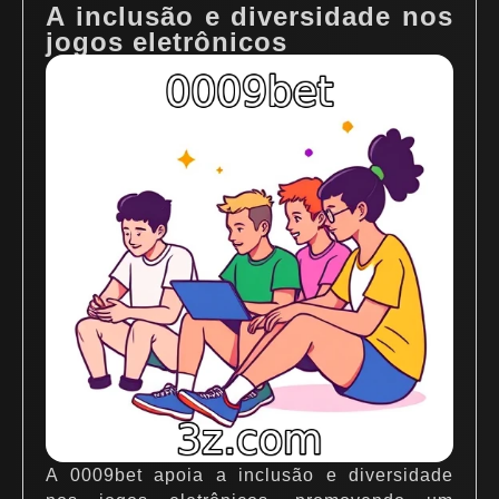
A inclusão e diversidade nos
jogos eletrônicos
A 0009bet apoia a inclusão e diversidade