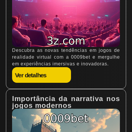
Descubra as novas tendências em jogos de
realidade virtual com a 0009bet e mergulhe
em experiências imersivas e inovadoras.
Ver detalhes
Importância da narrativa nos
jogos modernos