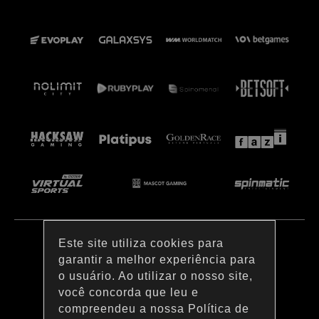
Este site utiliza cookies para
garantir a melhor experiência para
o usuário. Ao utilizar o nosso site,
você concorda que leu e
compreendeu a nossa Política de