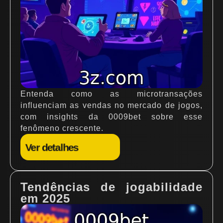
Entenda como as microtransações
influenciam as vendas no mercado de jogos,
com insights da 0009bet sobre esse
fenômeno crescente.
Ver detalhes
Tendências de jogabilidade
em 2025