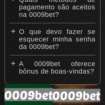
pagamento são aceitos
na 0009bet?
+
O que devo fazer se
esquecer minha senha
da 0009bet?
+
A 0009bet oferece
bônus de boas-vindas?