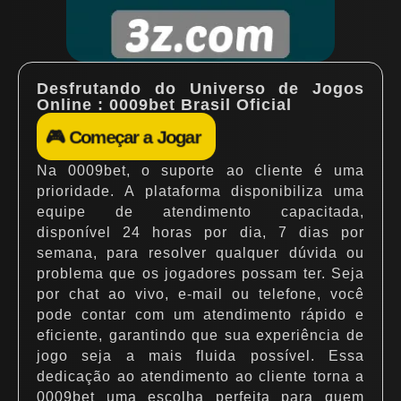
Desfrutando do Universo de Jogos
Online : 0009bet Brasil Oficial
🎮 Começar a Jogar
Na 0009bet, o suporte ao cliente é uma
prioridade. A plataforma disponibiliza uma
equipe de atendimento capacitada,
disponível 24 horas por dia, 7 dias por
semana, para resolver qualquer dúvida ou
problema que os jogadores possam ter. Seja
por chat ao vivo, e-mail ou telefone, você
pode contar com um atendimento rápido e
eficiente, garantindo que sua experiência de
jogo seja a mais fluida possível. Essa
dedicação ao atendimento ao cliente torna a
0009bet uma escolha perfeita para quem