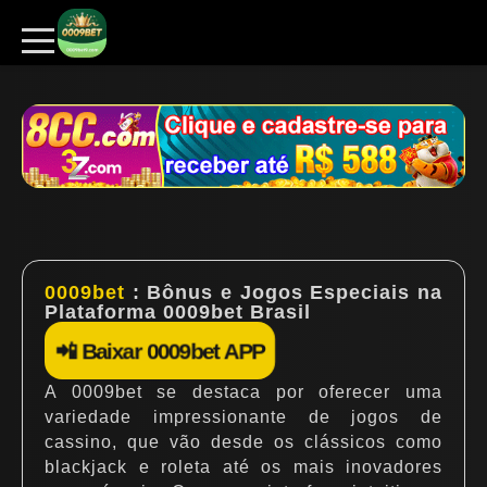
0009bet
: Bônus e Jogos Especiais na
Plataforma 0009bet Brasil
📲 Baixar 0009bet APP
A 0009bet se destaca por oferecer uma
variedade impressionante de jogos de
cassino, que vão desde os clássicos como
blackjack e roleta até os mais inovadores